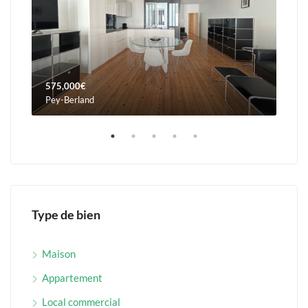
575,000€
960
Pey-Berland
Orna
Type de bien
Maison
Appartement
Local commercial