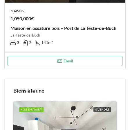
MAISON
1,050,000€
Maison en ossature bois – Port de La Teste-de-Buch
La-Teste-de-Buch
3
2
141
m²
Email
Biens à la une
NDRE
MISE EN AVANT
À VENDRE
MIS