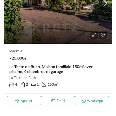
MAISON
725,000€
La Teste de Buch, Maison familiale 150m² avec
piscine, 4 chambres et garage
La-Teste-de-Buch
4
2
1
150
m²
Appeler
Email
WhatsApp