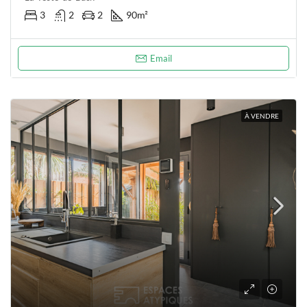
3
2
2
90
m²
Email
À VENDRE