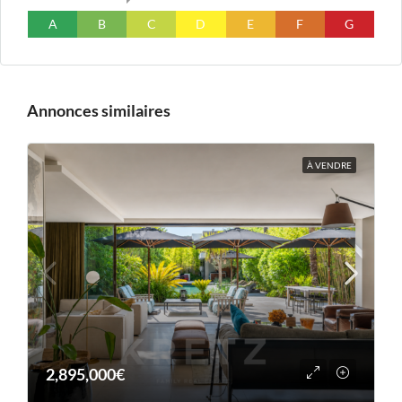
A
B
C
D
E
F
G
Annonces similaires
À VENDRE
2,895,000€