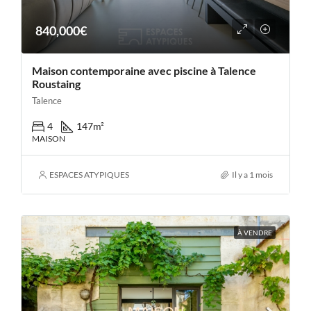
840,000€
Maison contemporaine avec piscine à Talence
Roustaing
Talence
4
147
m²
MAISON
ESPACES ATYPIQUES
Il y a 1 mois
À VENDRE