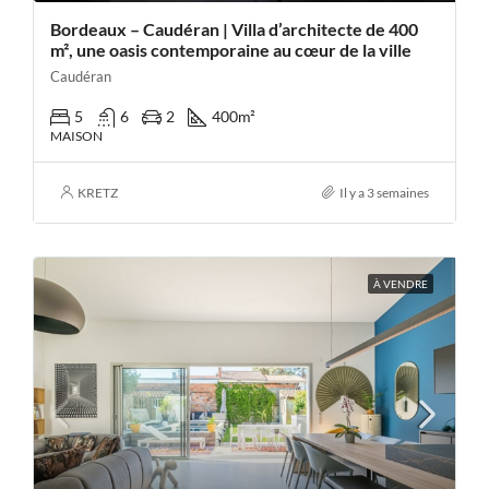
Bordeaux – Caudéran | Villa d’architecte de 400
m², une oasis contemporaine au cœur de la ville
Caudéran
5
6
2
400
m²
MAISON
KRETZ
Il y a 3 semaines
À VENDRE