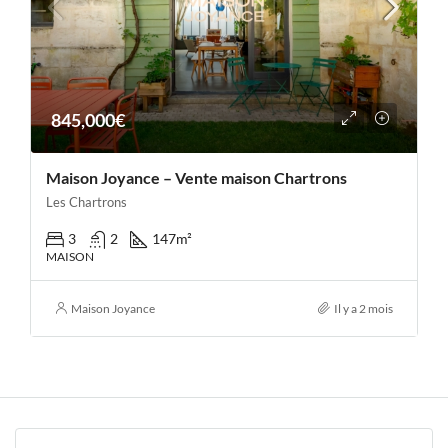
845,000€
Maison Joyance – Vente maison Chartrons
Les Chartrons
3
2
147
m²
MAISON
Maison Joyance
Il y a 2 mois