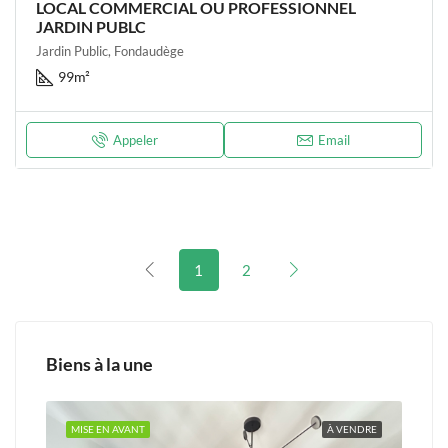
LOCAL COMMERCIAL OU PROFESSIONNEL
JARDIN PUBLC
Jardin Public, Fondaudège
99
m²
Appeler
Email
1
2
Biens à la une
NDRE
MISE EN AVANT
À VENDRE
MIS