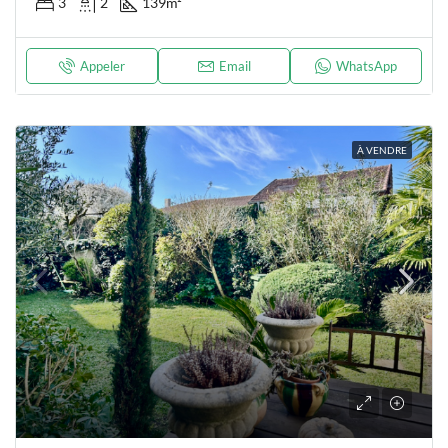
3
2
139
m²
Appeler
Email
WhatsApp
À VENDRE