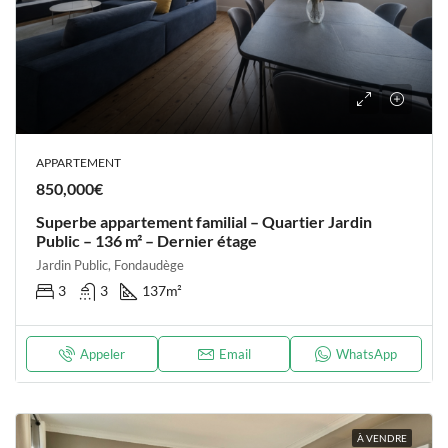
APPARTEMENT
850,000€
Superbe appartement familial – Quartier Jardin
Public – 136 m² – Dernier étage
Jardin Public, Fondaudège
3
3
137
m²
Appeler
Email
WhatsApp
À VENDRE