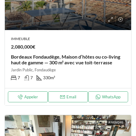
IMMEUBLE
2,080,000€
Bordeaux Fondaudège, Maison d’hôtes ou co-living
haut de gamme — 300 m² avec vue toit-terrasse
Jardin Public, Fondaudège
7
7
330
m²
Appeler
Email
WhatsApp
À VENDRE