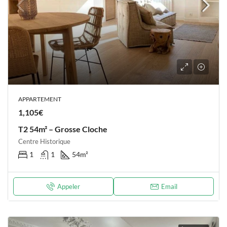
APPARTEMENT
1,105€
T2 54m² – Grosse Cloche
Centre Historique
1
1
54
m²
Appeler
Email