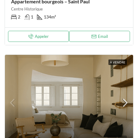
Appartement bourgeois – Saint Paul
Centre Historique
2
1
134
m²
Appeler
Email
À VENDRE