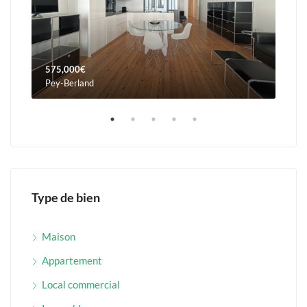
575,000€
960
Pey-Berland
Orna
Type de bien
Maison
Appartement
Local commercial