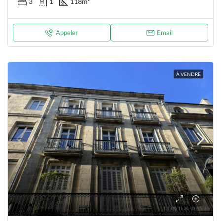
3
1
118
m²
Appeler
Email
À VENDRE