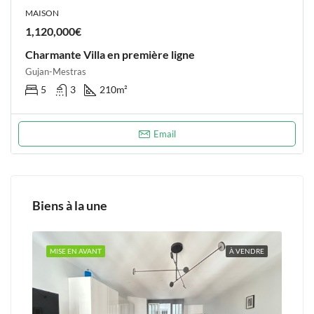
MAISON
1,120,000€
Charmante Villa en première ligne
Gujan-Mestras
5
3
210
m²
Email
Biens à la une
NDRE
MISE EN AVANT
À VENDRE
MIS