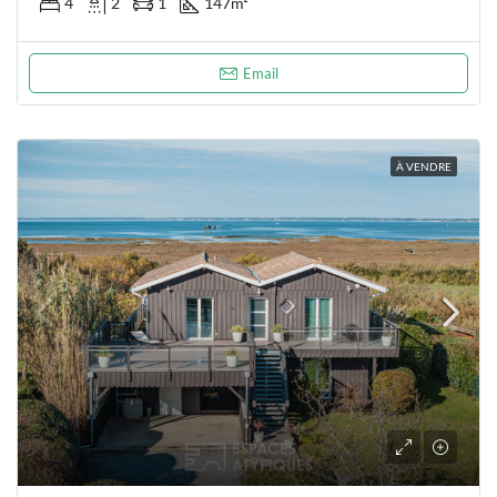
4
2
1
147
m²
Email
À VENDRE