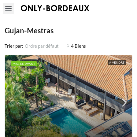
Gujan-Mestras
Trier par:
4 Biens
Ordre par défaut
À VENDRE
MISE EN AVANT