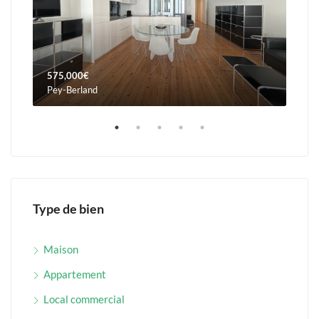
575,000€
960
Pey-Berland
Orna
Type de bien
Maison
Appartement
Local commercial