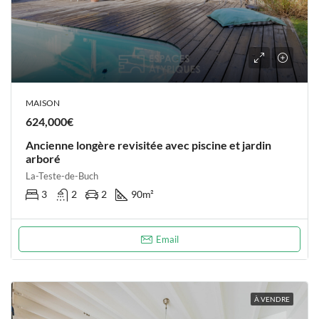
MAISON
624,000€
Ancienne longère revisitée avec piscine et jardin
arboré
La-Teste-de-Buch
3
2
2
90
m²
Email
À VENDRE