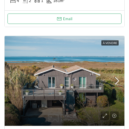
4
2
1
161
m²
Email
À VENDRE