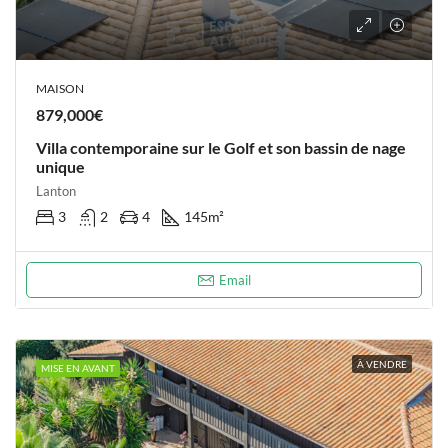
MAISON
879,000€
Villa contemporaine sur le Golf et son bassin de nage
unique
Lanton
3
2
4
145
m²
Email
À VENDRE
MISE EN AVANT