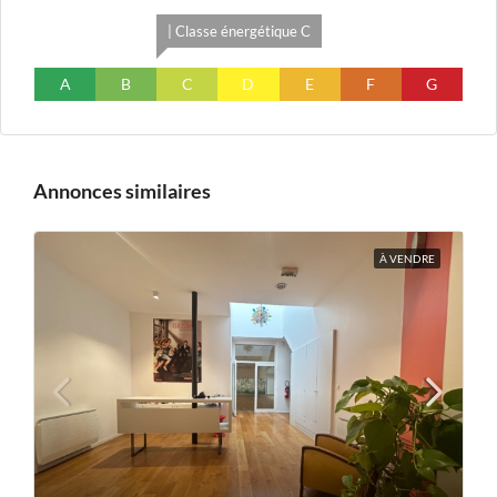
| Classe énergétique C
A
B
C
D
E
F
G
Annonces similaires
À VENDRE