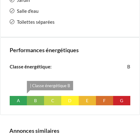
Jardin
Salle d'eau
Toilettes séparées
Performances énergétiques
Classe énergétique:
B
| Classe énergétique B
A
B
C
D
E
F
G
Annonces similaires