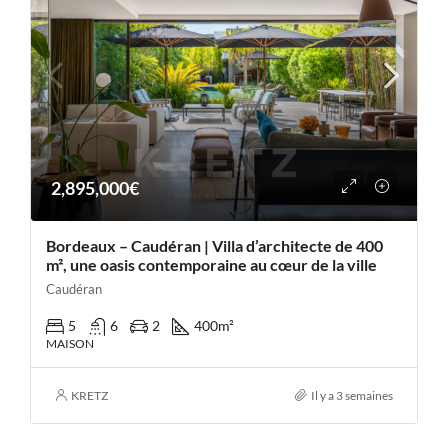
2,895,000€
Bordeaux – Caudéran | Villa d’architecte de 400
m², une oasis contemporaine au cœur de la ville
Caudéran
5
6
2
400
m²
MAISON
KRETZ
Il y a 3 semaines