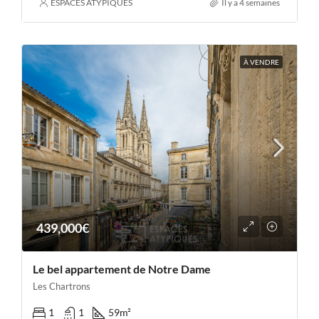
ESPACES ATYPIQUES
Il y a 4 semaines
À VENDRE
439,000€
Le bel appartement de Notre Dame
Les Chartrons
1
1
59
m²