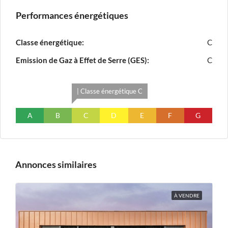
Performances énergétiques
Classe énergétique:
C
Emission de Gaz à Effet de Serre (GES):
C
| Classe énergétique C
A
B
C
D
E
F
G
Annonces similaires
À VENDRE