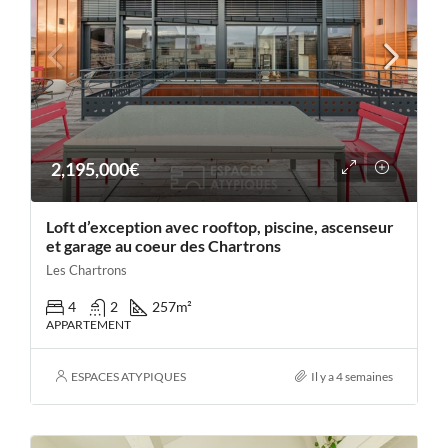
2,195,000€
Loft d’exception avec rooftop, piscine, ascenseur
et garage au coeur des Chartrons
Les Chartrons
4
2
257
m²
APPARTEMENT
ESPACES ATYPIQUES
Il y a 4 semaines