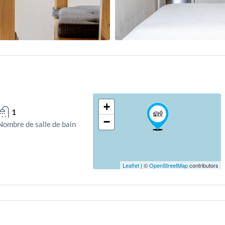
+
1
−
Nombre de salle de bain
Leaflet
| ©
OpenStreetMap
contributors