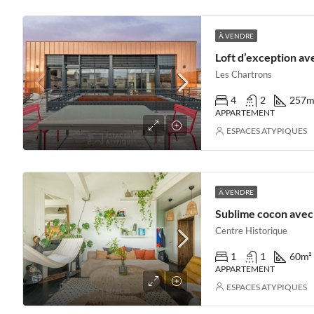
À VENDRE
Les Chartrons
4
2
257
m
APPARTEMENT
ESPACES ATYPIQUES
À VENDRE
Centre Historique
1
1
60
m²
APPARTEMENT
ESPACES ATYPIQUES