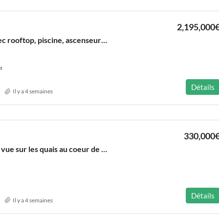
2,195,000
Loft d’exception avec rooftop, piscine, ascenseur et garage au coeur des Chartrons
²
Détails
Il y a 4 semaines
330,000
Sublime cocon avec vue sur les quais au coeur de St Pierre
Détails
Il y a 4 semaines