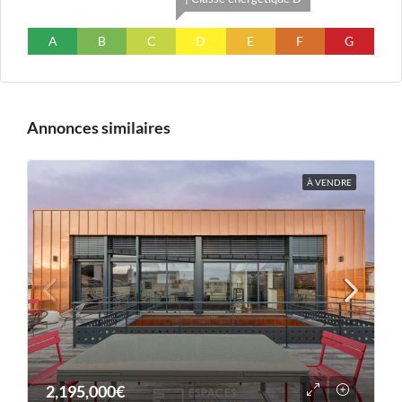
A
B
C
D
E
F
G
Annonces similaires
À VENDRE
2,195,000€