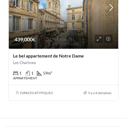
439,000€
Le bel appartement de Notre Dame
Les Chartrons
1
1
59
m²
APPARTEMENT
ESPACES ATYPIQUES
Il y a 4 semaines