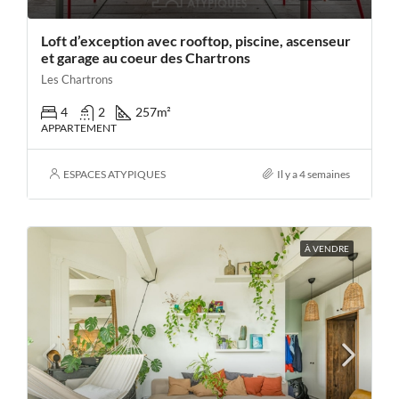
Loft d’exception avec rooftop, piscine, ascenseur
et garage au coeur des Chartrons
Les Chartrons
4
2
257
m²
APPARTEMENT
ESPACES ATYPIQUES
Il y a 4 semaines
À VENDRE