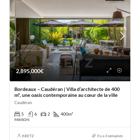
2,895,000€
Bordeaux – Caudéran | Villa d’architecte de 400
m², une oasis contemporaine au cœur de la ville
Caudéran
5
6
2
400
m²
MAISON
KRETZ
Il y a 3 semaines