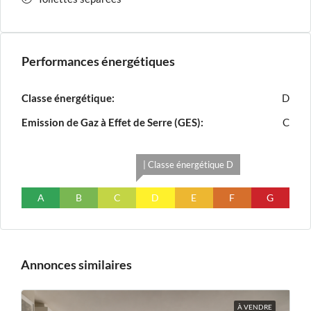
Performances énergétiques
Classe énergétique:
D
Emission de Gaz à Effet de Serre (GES):
C
| Classe énergétique D
A
B
C
D
E
F
G
Annonces similaires
À VENDRE