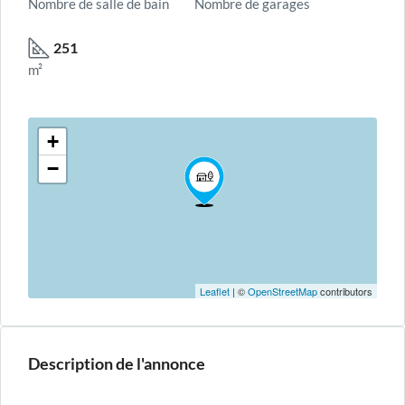
Nombre de salle de bain
Nombre de garages
251
m²
+
−
Leaflet
| ©
OpenStreetMap
contributors
Description de l'annonce