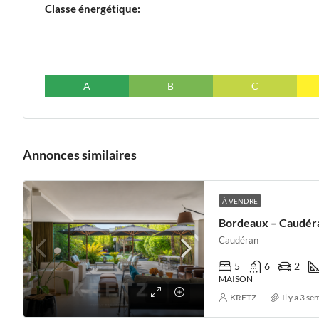
Classe énergétique:
A
B
C
Annonces similaires
À VENDRE
Caudéran
5
6
2
MAISON
KRETZ
Il y a 3 s