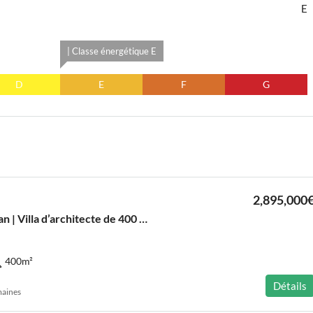
E
| Classe énergétique E
D
E
F
G
2,895,000
Bordeaux – Caudéran | Villa d’architecte de 400 m², une oasis contemporaine au cœur de la ville
400
m²
Détails
emaines