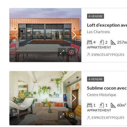
À VENDRE
Les Chartrons
4
2
257
m
APPARTEMENT
ESPACES ATYPIQUES
À VENDRE
Centre Historique
1
1
60
m²
APPARTEMENT
ESPACES ATYPIQUES