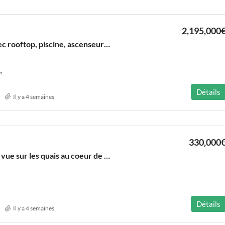
2,195,000
Loft d’exception avec rooftop, piscine, ascenseur et garage au coeur des Chartrons
²
Détails
Il y a 4 semaines
330,000
Sublime cocon avec vue sur les quais au coeur de St Pierre
Détails
Il y a 4 semaines