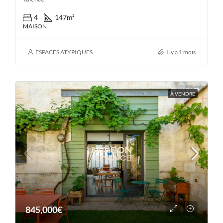
4
147
m²
MAISON
ESPACES ATYPIQUES
Il y a 1 mois
À VENDRE
845,000€