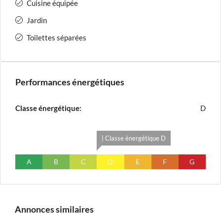
Cuisine équipée
Jardin
Toilettes séparées
Performances énergétiques
Classe énergétique:
D
| Classe énergétique D
A
B
C
D
E
F
G
Annonces similaires