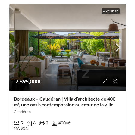
À VENDRE
2,895,000€
Bordeaux – Caudéran | Villa d’architecte de 400
m², une oasis contemporaine au cœur de la ville
Caudéran
5
6
2
400
m²
MAISON