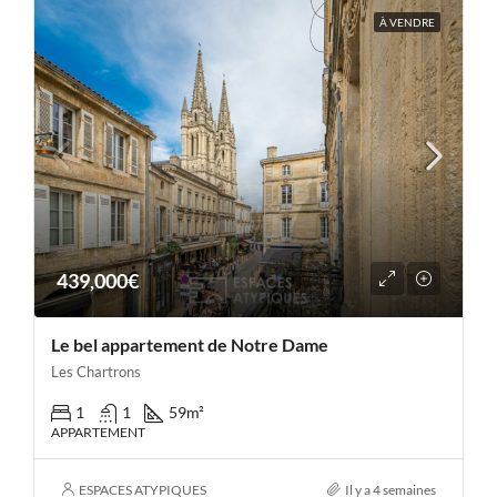
À VENDRE
439,000€
Le bel appartement de Notre Dame
Les Chartrons
1
1
59
m²
APPARTEMENT
ESPACES ATYPIQUES
Il y a 4 semaines