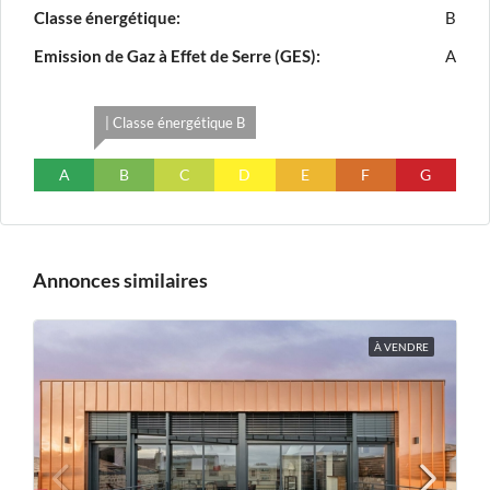
Classe énergétique:
B
Emission de Gaz à Effet de Serre (GES):
A
| Classe énergétique B
A
B
C
D
E
F
G
Annonces similaires
À VENDRE