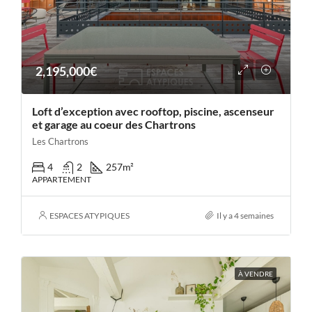
2,195,000€
Loft d’exception avec rooftop, piscine, ascenseur
et garage au coeur des Chartrons
Les Chartrons
4
2
257
m²
APPARTEMENT
ESPACES ATYPIQUES
Il y a 4 semaines
À VENDRE