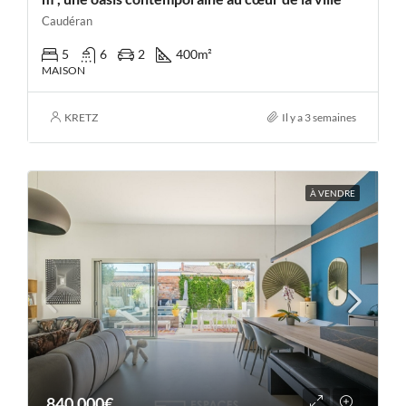
Caudéran
5
6
2
400
m²
MAISON
KRETZ
Il y a 3 semaines
À VENDRE
840,000€