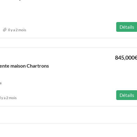
Détails
Il y a 2 mois
845,000
ente maison Chartrons
²
Détails
l y a 2 mois