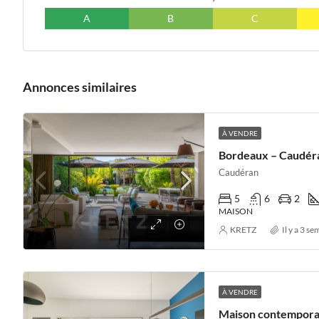
A
B
C
Annonces similaires
À VENDRE
Caudéran
5
6
2
MAISON
KRETZ
Il y a 3 s
À VENDRE