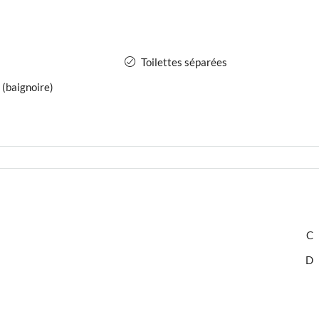
Toilettes séparées
 (baignoire)
C
D