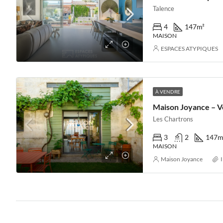
Talence
4
147
m²
MAISON
ESPACES ATYPIQUES
À VENDRE
Maison Joyance – V
Les Chartrons
3
2
147
m
MAISON
Maison Joyance
I