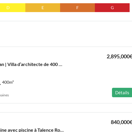
D
E
F
G
2,895,000
Bordeaux – Caudéran | Villa d’architecte de 400 m², une oasis contemporaine au cœur de la ville
400
m²
Détails
emaines
840,000
Maison contemporaine avec piscine à Talence Roustaing