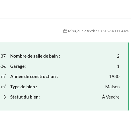
Mis à jour le février 13, 2026 à 11:04 am
337
Nombre de salle de bain :
2
00€
Garage:
1
 m²
Année de construction :
1980
 m²
Type de bien :
Maison
3
Statut du bien:
À Vendre