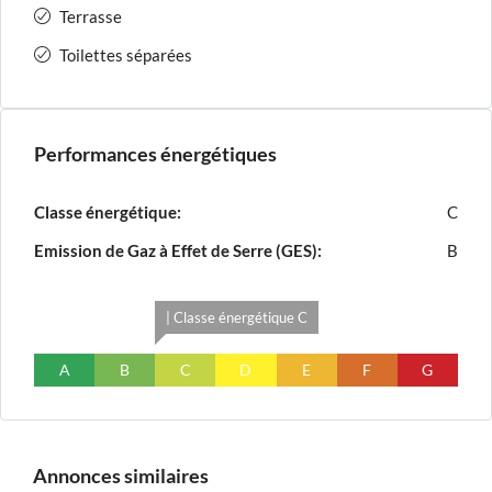
Terrasse
Toilettes séparées
Performances énergétiques
Classe énergétique:
C
Emission de Gaz à Effet de Serre (GES):
B
| Classe énergétique C
A
B
C
D
E
F
G
Annonces similaires