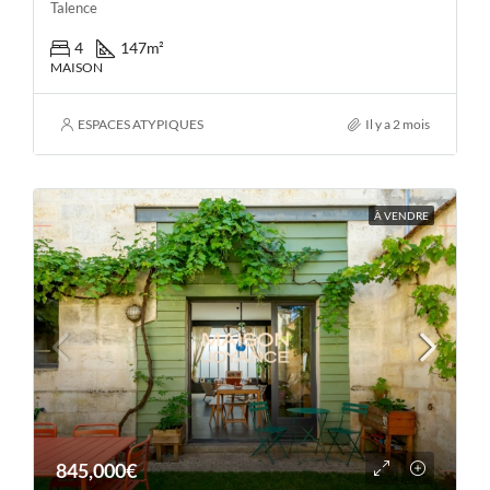
Talence
4
147
m²
MAISON
ESPACES ATYPIQUES
Il y a 2 mois
À VENDRE
845,000€