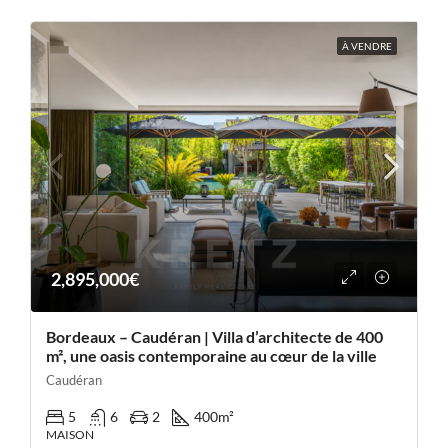
À VENDRE
2,895,000€
Bordeaux – Caudéran | Villa d’architecte de 400
m², une oasis contemporaine au cœur de la ville
Caudéran
5
6
2
400
m²
MAISON