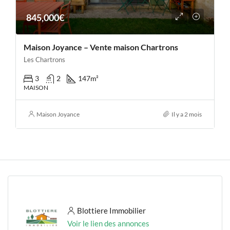
845,000€
Maison Joyance – Vente maison Chartrons
Les Chartrons
3
2
147
m²
MAISON
Maison Joyance
Il y a 2 mois
Blottiere Immobilier
Voir le lien des annonces