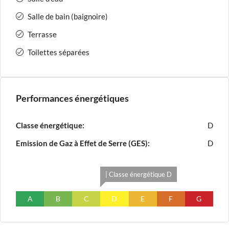
Salle de bain (baignoire)
Terrasse
Toilettes séparées
Performances énergétiques
Classe énergétique:
D
Emission de Gaz à Effet de Serre (GES):
D
| Classe énergétique D
A
B
C
D
E
F
G