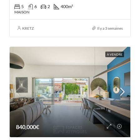
5
6
2
400
m²
MAISON
KRETZ
Il y a 3 semaines
À VENDRE
840,000€