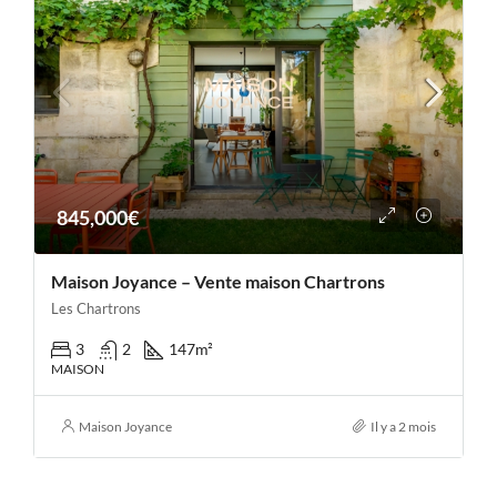
845,000€
Maison Joyance – Vente maison Chartrons
Les Chartrons
3
2
147
m²
MAISON
Maison Joyance
Il y a 2 mois