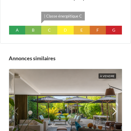
| Classe énergétique C
A
B
C
D
E
F
G
Annonces similaires
À VENDRE