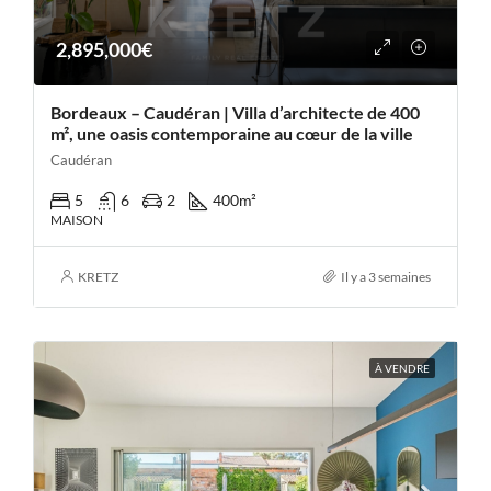
2,895,000€
Bordeaux – Caudéran | Villa d’architecte de 400
m², une oasis contemporaine au cœur de la ville
Caudéran
5
6
2
400
m²
MAISON
KRETZ
Il y a 3 semaines
À VENDRE