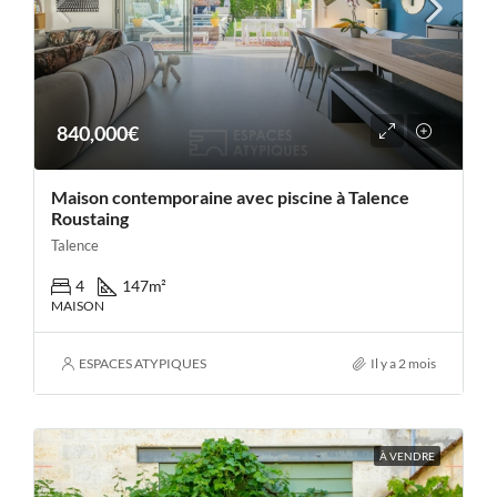
840,000€
Maison contemporaine avec piscine à Talence
Roustaing
Talence
4
147
m²
MAISON
ESPACES ATYPIQUES
Il y a 2 mois
À VENDRE