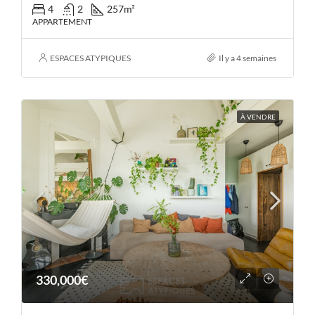
4
2
257
m²
APPARTEMENT
ESPACES ATYPIQUES
Il y a 4 semaines
À VENDRE
330,000€