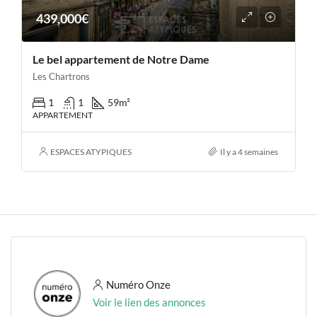
439,000€
Le bel appartement de Notre Dame
Les Chartrons
1
1
59
m²
APPARTEMENT
ESPACES ATYPIQUES
Il y a 4 semaines
Numéro Onze
Voir le lien des annonces