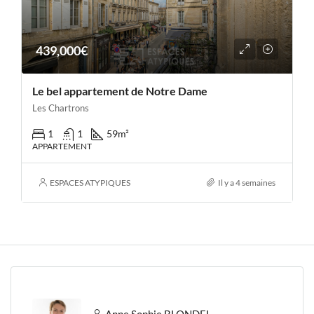
439,000€
Le bel appartement de Notre Dame
Les Chartrons
1
1
59
m²
APPARTEMENT
ESPACES ATYPIQUES
Il y a 4 semaines
Anne Sophie BLONDEL