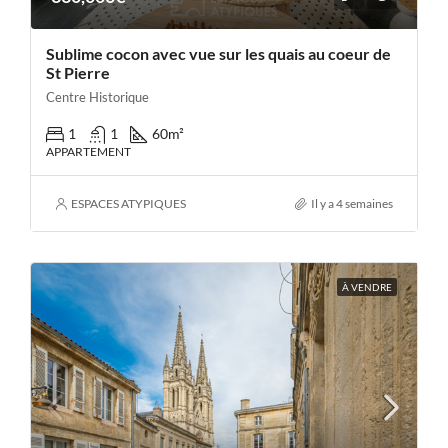
Sublime cocon avec vue sur les quais au coeur de
St Pierre
Centre Historique
1
1
60
m²
APPARTEMENT
ESPACES ATYPIQUES
Il y a 4 semaines
À VENDRE