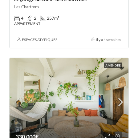
Les Chartrons
4
2
257
m²
APPARTEMENT
ESPACES ATYPIQUES
Il y a 4 semaines
À VENDRE
330,000€