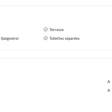
Terrasse
 (baignoire)
Toilettes séparées
A
A