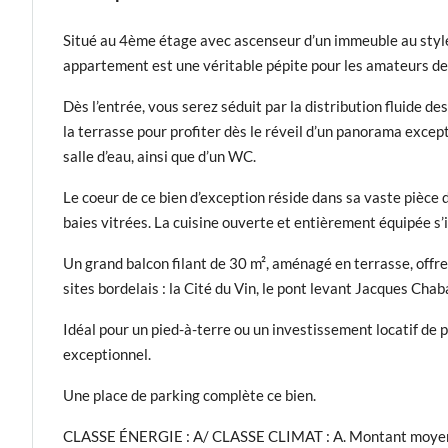
Situé au 4ème étage avec ascenseur d’un immeuble au style
appartement est une véritable pépite pour les amateurs de
Dès l’entrée, vous serez séduit par la distribution fluide 
la terrasse pour profiter dès le réveil d’un panorama excep
salle d’eau, ainsi que d’un WC.
Le coeur de ce bien d’exception réside dans sa vaste pièce 
baies vitrées. La cuisine ouverte et entièrement équipée s
Un grand balcon filant de 30 m², aménagé en terrasse, offr
sites bordelais : la Cité du Vin, le pont levant Jacques Cha
Idéal pour un pied-à-terre ou un investissement locatif de 
exceptionnel.
Une place de parking complète ce bien.
CLASSE ÉNERGIE : A/ CLASSE CLIMAT : A. Montant moyen e