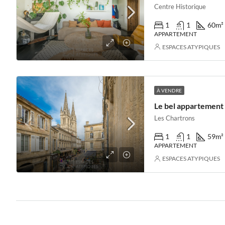
Centre Historique
1
1
60
m²
APPARTEMENT
ESPACES ATYPIQUES
À VENDRE
Le bel appartement
Les Chartrons
1
1
59
m²
APPARTEMENT
ESPACES ATYPIQUES