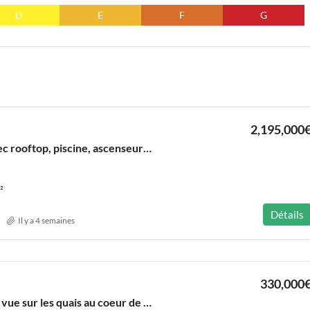
D
E
F
G
2,195,000
Loft d’exception avec rooftop, piscine, ascenseur et garage au coeur des Chartrons
²
Détails
Il y a 4 semaines
330,000
Sublime cocon avec vue sur les quais au coeur de St Pierre