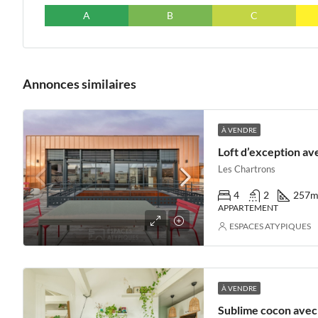
A
B
C
Annonces similaires
À VENDRE
Les Chartrons
4
2
257
m
APPARTEMENT
ESPACES ATYPIQUES
À VENDRE