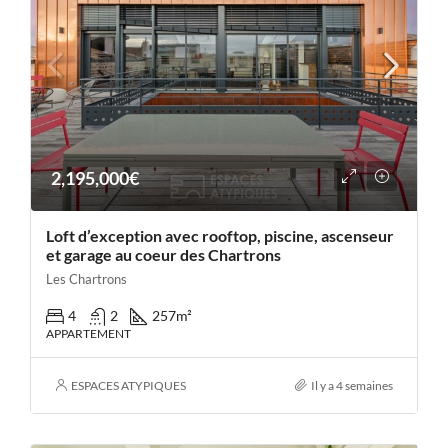
2,195,000€
Loft d’exception avec rooftop, piscine, ascenseur
et garage au coeur des Chartrons
Les Chartrons
4
2
257
m²
APPARTEMENT
ESPACES ATYPIQUES
Il y a 4 semaines