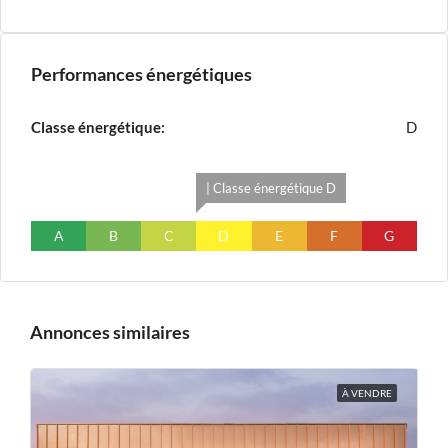
Performances énergétiques
Classe énergétique:
D
| Classe énergétique D
A
B
C
D
E
F
G
Annonces similaires
À VENDRE