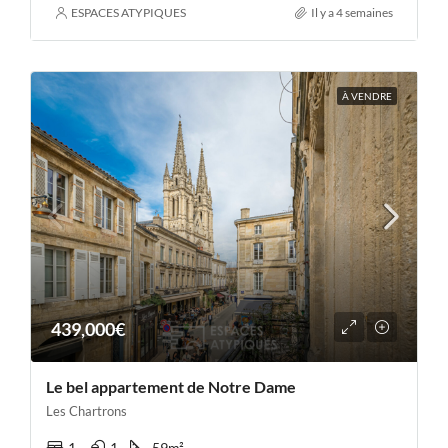
ESPACES ATYPIQUES
Il y a 4 semaines
À VENDRE
439,000€
Le bel appartement de Notre Dame
Les Chartrons
1
1
59
m²