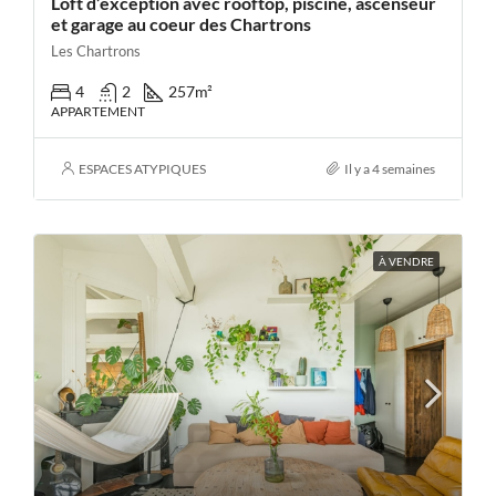
Loft d’exception avec rooftop, piscine, ascenseur
et garage au coeur des Chartrons
Les Chartrons
4
2
257
m²
APPARTEMENT
ESPACES ATYPIQUES
Il y a 4 semaines
À VENDRE