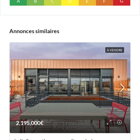
A
B
C
D
E
F
G
Annonces similaires
À VENDRE
2,195,000€